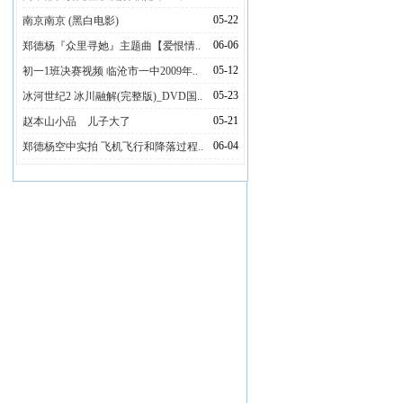
05-22
南京南京 (黑白电影)
06-06
郑德杨『众里寻她』主题曲【爱恨情..
05-12
初一1班决赛视频 临沧市一中2009年..
05-23
冰河世纪2 冰川融解(完整版)_DVD国..
05-21
赵本山小品 儿子大了
06-04
郑德杨空中实拍 飞机飞行和降落过程..