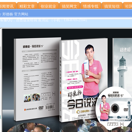
新闻资讯
精彩文章
创业就业
搞笑网文
情感专线
搞笑短信
社区
☆ 郑德杨·官方网站
航