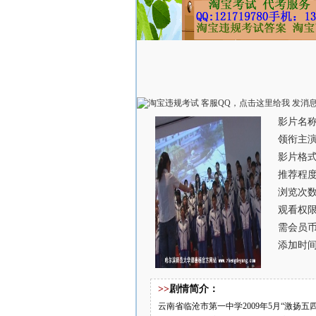
影片名称
领衔主
影片格式
推荐程
浏览次数
观看权
需会员币
添加时间：
>>
剧情简介：
云南省临沧市第一中学2009年5月“激扬