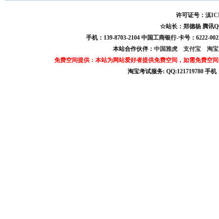
许可证号：
滇IC
☆站长：郑德杨 腾讯QQ:121
手机：139-8703-2104 中国工商银行-卡号：6222-0025
本站合作伙伴：
中国雅虎
支付宝
淘
免费空间提供：本站为网站爱好者提供免费空间，如需免费空间
淘宝考试服务: QQ:121719780 手
淘宝商城考试答案 淘宝考试答案 淘宝商城考试 淘宝网考试答案 淘宝违规考试答案
宝考试: QQ:1