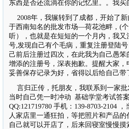
东西是否还流淌在你的记忆里。。我买
2008年，我辗转到了成都，开始了
于西南知名的批发市场—荷花池畔，(
听），也就是在短短的一个月内，我又
号,发现自己有个毛病，重复注册登陆
己前后注册过四次，在此我为自己愚笨
增添的注册号，深表抱歉。提醒大家，
妥善保存记录为好，省得以后给自己带
言归正传，托朋友，我联系到一家批
当时自己凭一时冲动 基础学堂考试答案
QQ:121719780 手机：139-8703-2
人家店里一通狂拍，等把照片和产品的
自己就可以开店了，后来回寝室慢慢摸