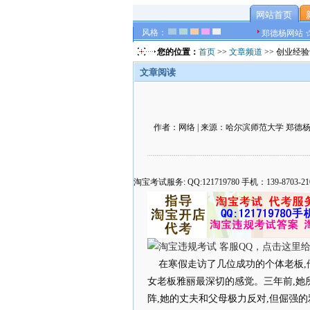
网站首页
风格：
郑德杨网站 
您的位置：
首页
>>
文章频道
>> 创业经
文章阅读
作者：网络 | 来源：哈尔滨师范大学 郑德杨 官方
淘宝考试服务: QQ:121719780 手机：139-8
在寒假走访了几位成功的个体老板,
女老板雅丽最深切的感觉。三年前,她
阵,她的丈夫和父母极力反对,但倔强