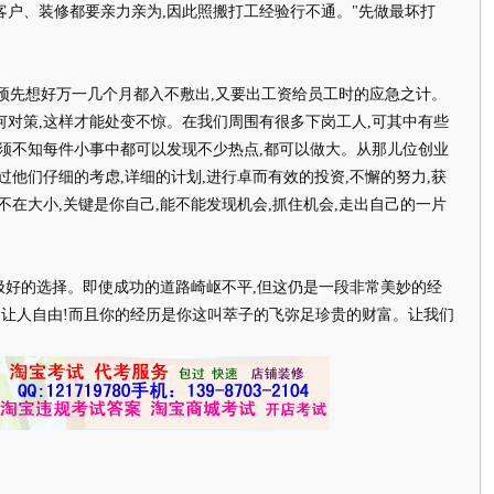
客户、装修都要亲力亲为,因此照搬打工经验行不通。"先做最坏打
预先想好万一几个月都入不敷出,又要出工资给员工时的应急之计。
何对策,这样才能处变不惊。在我们周围有很多下岗工人,可其中有些
可须不知每件小事中都可以发现不少热点,都可以做大。从那儿位创业
过他们仔细的考虑,详细的计划,进行卓而有效的投资,不懈的努力,获
不在大小,关键是你自己,能不能发现机会,抓住机会,走出自己的一片
好的选择。即使成功的道路崎岖不平,但这仍是一段非常美妙的经
立,让人自由!而且你的经历是你这叫萃子的飞弥足珍贵的财富。让我们