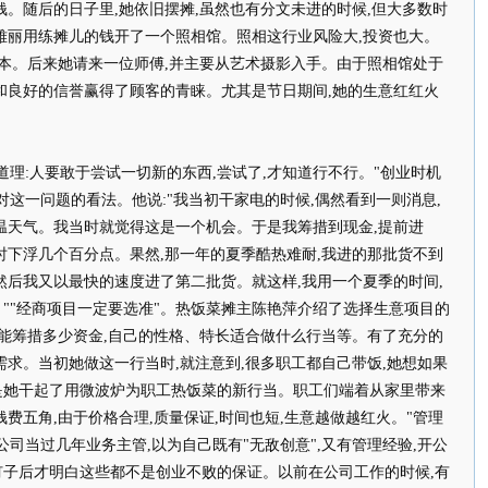
钱。随后的日子里,她依旧摆摊,虽然也有分文未进的时候,但大多数时
雅丽用练摊儿的钱开了一个照相馆。照相这行业风险大,投资也大。
保本。后来她请来一位师傅,并主要从艺术摄影入手。由于照相馆处于
和良好的信誉赢得了顾客的青睐。尤其是节日期间,她的生意红红火
理:人要敢于尝试一切新的东西,尝试了,才知道行不行。"创业时机
对这一问题的看法。他说:"我当初干家电的时候,偶然看到一则消息,
温天气。我当时就觉得这是一个机会。于是我筹措到现金,提前进
时下浮几个百分点。果然,那一年的夏季酷热难耐,我进的那批货不到
然后我又以最快的速度进了第二批货。就这样,我用一个夏季的时间,
""经商项目一定要选准"。热饭菜摊主陈艳萍介绍了选择生意项目的
如能筹措多少资金,自己的性格、特长适合做什么行当等。有了充分的
需求。当初她做这一行当时,就注意到,很多职工都自己带饭,她想如果
是她干起了用微波炉为职工热饭菜的新行当。职工们端着从家里带来
费五角,由于价格合理,质量保证,时间也短,生意越做越红火。"管理
司当过几年业务主管,以为自己既有"无敌创意",又有管理经验,开公
子后才明白这些都不是创业不败的保证。以前在公司工作的时候,有