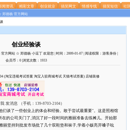
新闻资讯
精彩文章
创业就业
搞笑网文
情感专线
搞笑短信
社区
☆ 郑德杨·官方网站
验谈
创业经验谈
网站 ☆ 郑德杨·小逗丁 欢迎您 | 时间：2009-01-07 | 阅读权限：游客身份 |
会员币：0 |浏览次数：1933
703-2104 (淘宝违规考试答案 淘宝入驻商城考试 天猫考试答案) 店铺装修
他们谈了一些创业上的体会和经验。敢于尝试最重要"。这是照相馆
所在的公司关门了,消沉了好一段时间的雅丽准备去练摊儿。开始那
的雅丽坚持到批发市场批了几十双鞋垫和袜子,学着小贩亮开嗓子吆