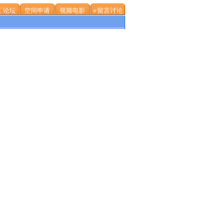
 论坛
空间申请
视频电影
≌留言讨论