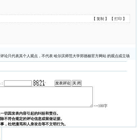
【
复制
】 【
打印
】
评论只代表其个人观点，不代表 哈尔滨师范大学郑德杨官方网站 的观点或立场
码：
<=100字
担一切因发表内容引起的纠纷和责任。
删除不符合规定的评论信息或留做证据。
论事，杜绝漫骂和人身攻击等不文明行为。