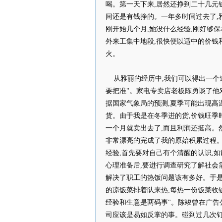
喝。第一天下来,居然还挣到二十几元
间还是有钱挣的。一年多时间过去了,
刚开始几个月,她没什么经验,刚好够
外来工集中地段,很快便以适中的价钱
火。
从雅丽的经历中,我们可以得出一个道
要把准"。家电专卖店老板陈勇谈了他
据国家气象局的预测,夏季可能出现高
货。由于我是在冬季进的货,价钱旺季
一个月就卖出去了,而且利润还挺高。
非常漂亮的完成了我的原始积累过程。
经验,首先要对自己有个清醒的认识,
心理准备后,要进行调查研究了解社会
解决了职工的热饭问题该有多好。于
的凉饭菜排着队来热,每热一份饭菜收钱
经验和生意是两码事"。陈竣曾在广告公
司应该是易如反掌的事。碰到过几次钉