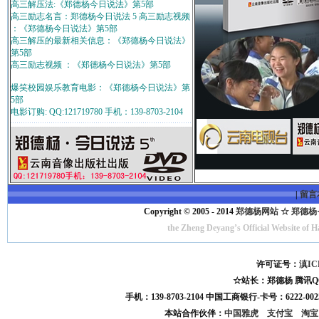
高三解压法:《郑德杨今日说法》第5部
高三励志名言：郑德杨今日说法 5 高三励志视频
：《郑德杨今日说法》第5部
高三解压的最新相关信息：《郑德杨今日说法》
第5部
高三励志视频 ：《郑德杨今日说法》第5部
爆笑校园娱乐教育电影：《郑德杨今日说法》第
5部
电影订购: QQ:121719780 手机：139-8703-2104
|
留言
Copyright © 2005 - 2014
郑德杨网站 ☆ 郑德杨·官方
the Zheng Deyang’s Official Website of 
许可证号：
滇IC
☆站长：郑德杨 腾讯QQ:121
手机：139-8703-2104 中国工商银行-卡号：6222-0025
本站合作伙伴：
中国雅虎
支付宝
淘