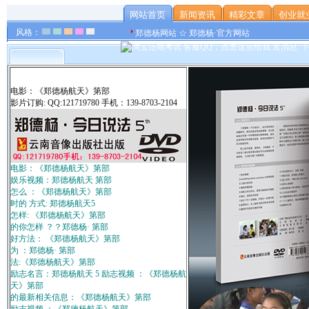
网站首页
新闻资讯
精彩文章
创业就
风格：
郑德杨网站 ☆ 郑德杨·官方网站
电影：《郑德杨航天》第部
影片订购: QQ:121719780 手机：139-8703-2104
电影：《郑德杨航天》第部
娱乐视频：郑德杨航天 第部
怎么 ：《郑德杨航天》第部
时的 方式: 郑德杨航天5
怎样: 《郑德杨航天》第部
的你怎样 ？？郑德杨· 第部
好方法： 《郑德杨航天》第部
为 ：郑德杨· 第部
法:《郑德杨航天》第部
励志名言：郑德杨航天 5 励志视频 ：《郑德杨航
天》第部
的最新相关信息：《郑德杨航天》第部