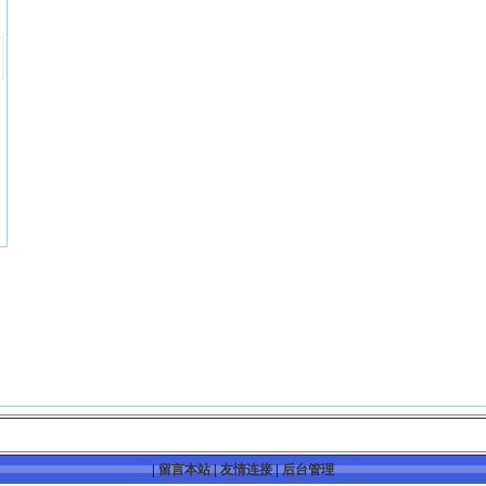
|
留言本站
|
友情连接
|
后台管理