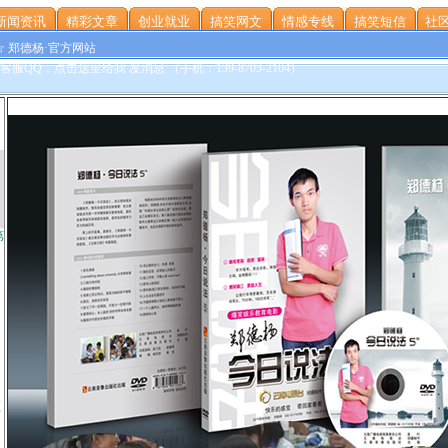
新闻资讯
精彩文章
创业就业
搞笑网文
情感专线
搞笑短信
社区
☆ 郑德杨·官方网站
第
频
》