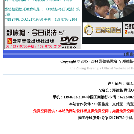
爆笑校园娱乐教育电影：《郑德杨今日说法》第
5部
电影订购: QQ:121719780 手机：139-8703-2104
|
留言
Copyright © 2005 - 2014
郑德杨网站 ☆ 郑德杨·官方
the Zheng Deyang’s Official Website of 
许可证号：
滇IC
☆站长：郑德杨 腾讯QQ:121
手机：139-8703-2104 中国工商银行-卡号：6222-0025
本站合作伙伴：
中国雅虎
支付宝
淘
免费空间提供：本站为网站爱好者提供免费空间，如需免费空间
淘宝考试服务: QQ:121719780 手
淘宝商城考试答案 淘宝考试答案 淘宝商城考试 淘宝网考试答案 淘宝违规考试答案
宝考试: QQ:1