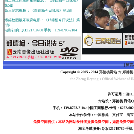
高三解压的最新相关信息：《郑德杨今日说法》
第5部
高三励志视频 ：《郑德杨今日说法》第5部
爆笑校园娱乐教育电影：《郑德杨今日说法》第
5部
电影订购: QQ:121719780 手机：139-8703-2104
|
留言
Copyright © 2005 - 2014
郑德杨网站 ☆ 郑德杨·官方
the Zheng Deyang’s Official Website of 
许可证号：
滇IC
☆站长：郑德杨 腾讯QQ:121
手机：139-8703-2104 中国工商银行-卡号：6222-0025
本站合作伙伴：
中国雅虎
支付宝
淘
免费空间提供：本站为网站爱好者提供免费空间，如需免费空间
淘宝考试服务: QQ:121719780 手