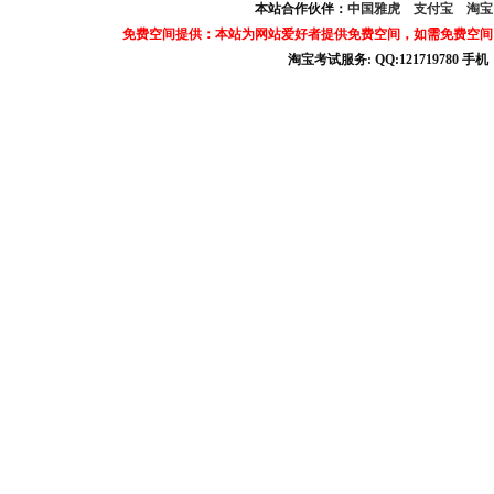
本站合作伙伴：
中国雅虎
支付宝
淘
免费空间提供：本站为网站爱好者提供免费空间，如需免费空间
淘宝考试服务: QQ:121719780 手
淘宝商城考试答案 淘宝考试答案 淘宝商城考试 淘宝网考试答案 淘宝违规考试答案
宝考试: QQ:1