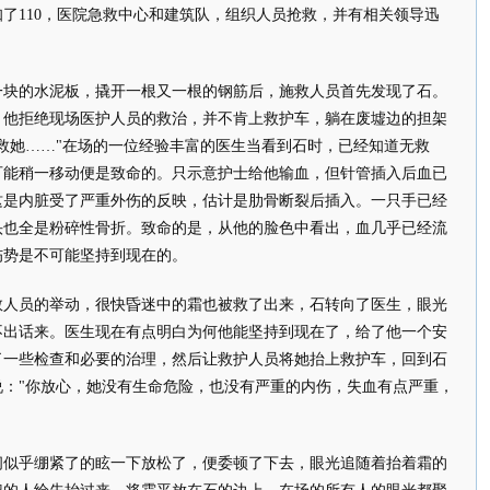
了110，医院急救中心和建筑队，组织人员抢救，并有相关领导迅
的水泥板，撬开一根又一根的钢筋后，施救人员首先发现了石。
，他拒绝现场医护人员的救治，并不肯上救护车，躺在废墟边的担架
救她……"在场的一位经验丰富的医生当看到石时，已经知道无救
可能稍一移动便是致命的。只示意护士给他输血，但针管插入后血已
这是内脏受了严重外伤的反映，估计是肋骨断裂后插入。一只手已经
头也全是粉碎性骨折。致命的是，从他的脸色中看出，血几乎已经流
伤势是不可能坚持到现在的。
员的举动，很快昏迷中的霜也被救了出来，石转向了医生，眼光
不出话来。医生现在有点明白为何他能坚持到现在了，给了他一个安
了一些检查和必要的治理，然后让救护人员将她抬上救护车，回到石
说："你放心，她没有生命危险，也没有严重的内伤，失血有点严重，
乎绷紧了的眩一下放松了，便委顿了下去，眼光追随着抬着霜的