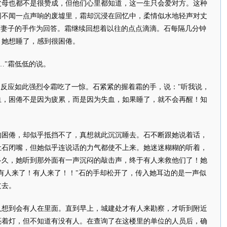
也都不是很赞成，但他们心里都知道，这一生只会爱对方。这种
团不闻一点声响的废墟里，霜却沉浸在回忆中，柔情似水地轻声对丈
着妻子的手作为回答。霜继续回想着以往的点点滴滴。石每隔几分钟
，她想睡了，感到很困倦。
"霜低低的说。
反应如此强烈令霜吃了一惊。石紧紧的握着霜的手，说："听我说，
血，困倦不是因为疲累，而是因为失血，如果睡了，就不会再醒！知
倦，却似乎抵挡不了，真想就此沉沉睡去。石不断跟她说着话，
让石闭嘴，但她似乎连说话的力气都使不上来。她迷迷糊糊的听着，
多久，她听到那外面有一声沉闷的敲击声，终于有人来救他们了！她
有人来了！有人来了！！"石的手却松开了，传入她耳边的是一声似
过去。
到会有人在里面。直到早上，城建处才有人来勘察，才听到附近
亮着灯，但不知道有没有人。在查询了在这楼里的单位的人员后，确