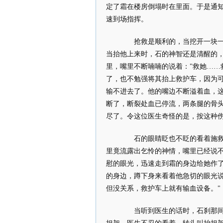
定了霜在楼房倒塌时在里面。于是通知
速到场指挥。
抢救是顺利的，当挖开一块一块
当抬他上来时，石的神智还是清醒的
里，嘴里不断喃喃的说着："救她……
了，也不勉强将其抬上救护车，因为
输不进去了。他的嘴边不断溢着血，
断了，断裂处血已停流，两条腿的骨
尽了。令这位医生奇怪的是，按这种
石的眼睛眨也不眨的看着施救人
里竟流露出乞怜的神情，嘴里已经说
慰的眼光，迅速走到霜的身边给她作
的身边，蹲下身来看着他急切的眼光
但没关系，救护车上就有输血设备。"
当听到医生的话时，石刹那间似