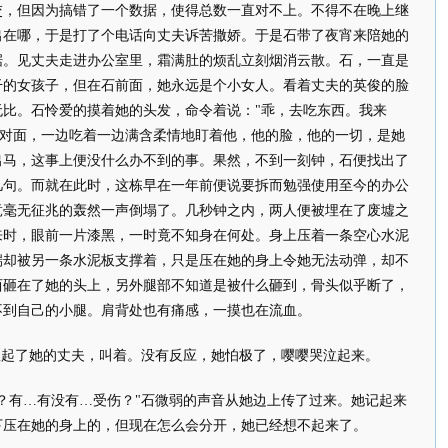
但因为搞错了一个数据，使得总数一直对不上。不得不在晚上继
出在哪，于是打了个电话向丈夫诉苦撒娇。于是石带了夜宵来陪她的
据。见丈夫走进办公室里，霜满肚的烦乱立刻烟消云散。石，一直是
干的女孩子，但在石前面，她永远是个小女人。看着丈夫的英俊的脸
比。石怜爱的摸着她的头发，命令着说："乖，去吃东西。我来
的对面，一边吃着一边满含柔情地盯着他，他的脸，他的一切，是她
出马，这事上便没什么办不到的事。果然，不到一刻钟，石便找出了
几句。而就在此时，这栋早在一年前便说要拆而勉强使用至今的办公
竟毫无征兆的轰然一声倒塌了。几秒钟之内，两人便被埋在了废墟之
来时，眼前一片漆黑，一时竟不知身在何处。身上压着一条空心水泥
端却被另一条水泥板支撑着，只是压在她的身上令她无法动弹，却不
西砸在了她的头上，另外腿部不知道是被什么砸到，骨头似乎断了，
不到自己的小腿。肩背处也有痛感，一摸也在流血。
起了她的丈夫，叫着。没有反应，她怕极了，嘤嘤哭泣起来。
有…有没有…受伤？"石微弱的声音从她边上传了过来。她记起来
下压在她的身上的，但现在怎么会分开，她已经想不起来了。