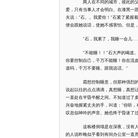
两人在不同的城市，彼此的父母
爱，只有当事人才会明白。在漆黑一
夫说："石。。我爱你！"石紧了紧握
便会跟她说话，使她不感害怕。但是
"石，我累了，我睡一会儿……
"不能睡！！"石大声的喝道。
你要控制自己，千万不能睡！你在流
道吗，千万不要睡。跟我说话。"
霜想控制睡意，但那种强烈的困
说起以往的点点滴滴，真想睡，真想
一直处在半昏半醒之间。不知道过了
兴奋地握紧丈夫的手，叫道："你听，
叹息似呻吟的声音。她也终于昏迷了
这栋楼倒塌是在深夜，没有人想
的人说昨晚似乎看到有间办公室一直