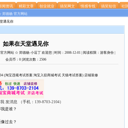
新闻资讯
精彩文章
创业就业
搞笑网文
情感专线
搞笑短信
社区
☆ 郑德杨·官方网站
天堂遇见你
如果在天堂遇见你
站 ☆ 郑德杨·小逗丁 欢迎您 | 时间：2008-12-01 | 阅读权限：游客身份 |
会员币：0 |浏览次数：2506
703-2104 (淘宝违规考试答案 淘宝入驻商城考试 天猫考试答案) 店铺装修
得我是谁？
像过去？