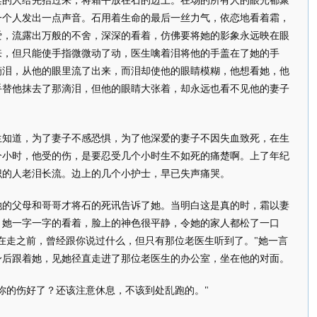
架的人给先抬过来，将霜平放在石的边上。在场的所有人的眼光都聚
一个人发出一点声音。石用着生命的最后一丝力气，依恋地看着霜，
爱，流露出万般的不舍，深深的看着，仿佛要将她的影象永远映在眼
来，但只能使手指微微动了动，医生噙着泪将他的手盖在了她的手
滴泪，从他的眼里流了出来，而泪却使他的眼睛模糊，他想看她，他
手替他抹去了那滴泪，但他的眼睛大张着，却永远也看不见他的妻子
道，为了妻子不感恐惧，为了他深爱的妻子不因失血致死，在生
个小时，他受的伤，是要忍受几个小时生不如死的痛楚啊。上了年纪
识的人老泪长流。边上的几个小护士，早已失声痛哭。
父母和哥哥才将石的死讯告诉了她。当明白这是真的时，霜以妻
。她一字一字的看着，脸上的神色很平静，令她的家人都松了一口
在走之前，曾经跟你说过什么，但只有那位老医生听到了。"她一言
身后跟着她，见她径直走进了那位老医生的办公室，坐在他的对面。
的伤好了？还该注意休息，不该到处乱跑的。"