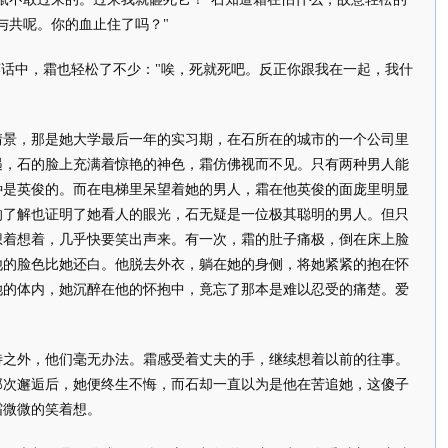
与共呢。你的血止住了吗？"
话中，霜也轻松了不少："唉，死就死吧。反正你跟我在一起，我什
，那是她大学最后一年的实习期，在石所在的城市的一个公司里
遇，石的脸上充满着惊艳的神色，霜仿佛视而不见。只有两种男人能
种是英俊的。而在电梯里呆望着她的男人，霜在他英俊的面庞里明显
的了解也证明了她看人的眼光，石无疑是一位极其聪明的男人。但只
想着想着，几乎快要笑出声来。有一次，霜的肚子痛极，倒在床上脸
他的脸色比她还白。他脱去外衣，躺在她的身侧，将她紧紧的抱在怀
她的体内，她沉醉在他的怀抱中，竟忘了那本是难以忍受的痛楚。爱
外，他们毫无办法。霜感受着丈夫的手，继续想着以前的往事。
那次邂逅后，她便终生不悔，而石却一直以为是他在苦追她，这傻子
霜微微的笑着想。