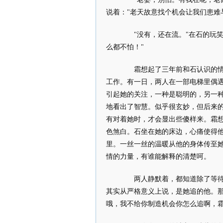
说着："老天故意找个机会让我们患难
"没有，还在流。"在石的玩笑
么都不怕！"
霜想起了三年前和石认识的情景
工作。有一日，两人在一部电梯里偶
引起她的关注，一种是聪明的，另一
地看出了智慧。似乎很玄妙，但后来
有对着她时，才会显出些傻样来。霜
色煞白。石坐在她的床边，心痛使得
里。一丝一丝的温暖从他的身体传至
情的力量，有谁能解释的清楚呵。
两人静默着，都知道除了等待之
其实从严格意义上说，是她追的他。
哦，我不给你制造机会你怎么追啊，