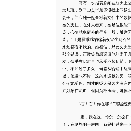
霜有一份报表必须在明天上交，
续加班，到了10点半却还没找出问题
妻子，并和她一起查对着文件中的数
她的支柱，在外人看来，她是位很能
庞，心情就象窗外的星空一般，灿烂无
查。" 于是霜乖乖的端着夜宵坐到石
永远都看不厌的。她相信，只要丈夫
那个错误，正微笑着想调侃他的妻子
楼，似乎在此时再也承受不起负荷，
中。不知过了多久，当霜从昏迷中醒
板，但运气不错，这条水泥板的另一
会令她受伤。刚才的昏迷是因为有东
并好象在流血，但因为板压着，她摸
"石！石！你在哪？"霜猛然想
"霜，我在这。你怎…怎么样？
了，在倒塌的一瞬间，石是扑过来一