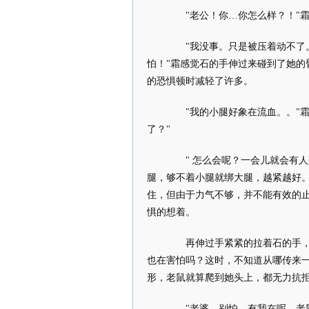
"老公！你…你怎么样？！"霜
"我没事。只是被压着动不了。
怕！"霜感觉石的手伸过来碰到了她
的恐惧顿时减轻了许多。
"我的小腿好象在流血。。"霜
了？"
" 怎么会呢？一会儿就会有人
腿，够不着小腿就绑大腿，越紧越好
住，但由于力气不够，并不能有效的
惧的想着。
再伸过手紧紧的拉着石的手，只
也在害怕吗？这时，不知道从哪传来
形，老鼠就算爬到她头上，都无力抗
"老婆，别怕。有我在呢，老鼠