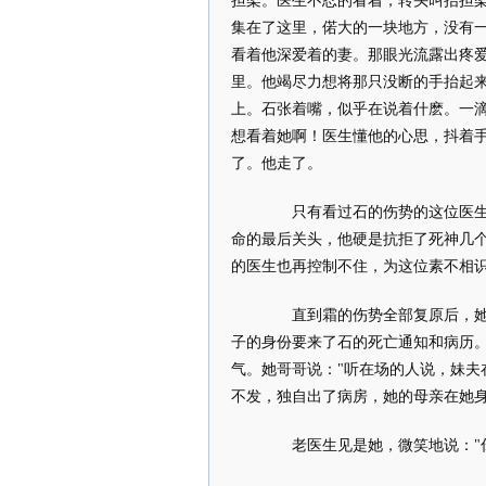
担架。医生不忍的看着，转头叫抬担
集在了这里，偌大的一块地方，没有
看着他深爱着的妻。那眼光流露出疼
里。他竭尽力想将那只没断的手抬起
上。石张着嘴，似乎在说着什麽。一
想看着她啊！医生懂他的心思，抖着
了。他走了。
只有看过石的伤势的这位医生知
命的最后关头，他硬是抗拒了死神几
的医生也再控制不住，为这位素不相
直到霜的伤势全部复原后，她的
子的身份要来了石的死亡通知和病历
气。她哥哥说："听在场的人说，妹夫
不发，独自出了病房，她的母亲在她
老医生见是她，微笑地说："你