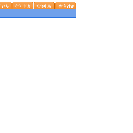
 论坛
空间申请
视频电影
≌留言讨论