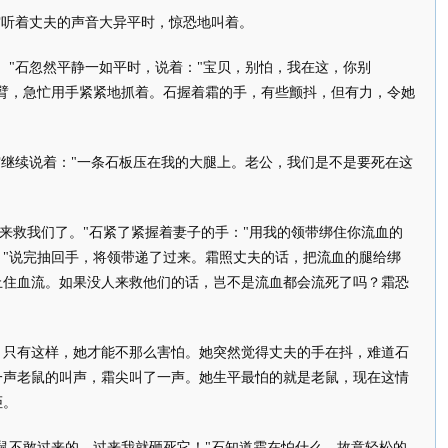
听着丈夫的声音大异平时，惊恐地叫着。
"石忽然平静一如平时，说着："宝贝，别怕，我在这，你别
的臂，急忙用手紧紧地抓着。石握着霜的手，有些颤抖，但有力，令她
继续说着："一条石板压在我的大腿上。老公，我们是不是要死在这
来救我们了。"石紧了紧握着妻子的手："用我的领带绑住你流血的
。"说完抽回手，将领带递了过来。霜照丈夫的话，把流血的腿给绑
止住血流。如果没人来救他们的话，岂不是流血都会流死了吗？霜恐
有这样，她才能不那么害怕。她突然觉得丈夫的手在抖，难道石
一声老鼠的叫声，霜尖叫了一声。她生平最怕的就是老鼠，现在这情
拒。
不敢过来的。过来我就砸死它！"石知道霜在怕什么，故意轻松的