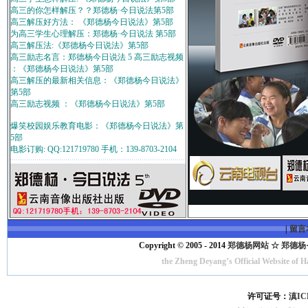
高三的你怎样解压？？郑德杨·今日说法第5部
高三解压好方法： 《郑德杨今日说法》第5部
为高三学生心理解压：郑德杨·今日说法 第5部
高三解压法:《郑德杨今日说法》第5部
高三励志名言：郑德杨今日说法 5 高三励志视频
：《郑德杨今日说法》第5部
高三解压的最新相关信息：《郑德杨今日说法》
第5部
高三励志视频 ：《郑德杨今日说法》第5部
爆笑校园娱乐教育电影：《郑德杨今日说法》第
5部
电影订购: QQ:121719780 手机：139-8703-2104
|
留言
Copyright © 2005 - 2014
郑德杨网站 ☆ 郑德杨·官方
the Zheng Deyang’s Official Website of 
许可证号：
滇IC