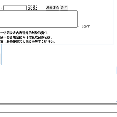
码：
<=100字
担一切因发表内容引起的纠纷和责任。
删除不符合规定的评论信息或留做证据。
论事，杜绝漫骂和人身攻击等不文明行为。