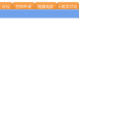
 论坛
空间申请
视频电影
≌留言讨论