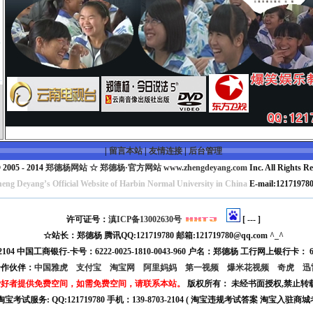
》
第
|
留言本站
|
友情连接
|
后台管理
 2005 - 2014
郑德杨网站 ☆ 郑德杨·官方网站 www.zhengdeyang.com
Inc. All Rights Re
heng Deyang’s Official Website of Harbin Normal University in China
E-mail:1217197
许可证号：
滇ICP备13002630号
[
---
]
☆站长：郑德杨 腾讯QQ:121719780 邮箱:121719780@qq.com ^_^
-2104 中国工商银行-卡号：6222-0025-1810-0043-960 户名：郑德杨 工行网上银行卡： 6222
合作伙伴：
中国雅虎
支付宝
淘宝网
阿里妈妈
第一视频
爆米花视频
奇虎
迅
爱好者提供免费空间，如需免费空间，请联系本站。
版权所有： 未经书面授权,禁止
淘宝考试服务: QQ:121719780 手机：139-8703-2104 ( 淘宝违规考试答案 淘宝入驻商城