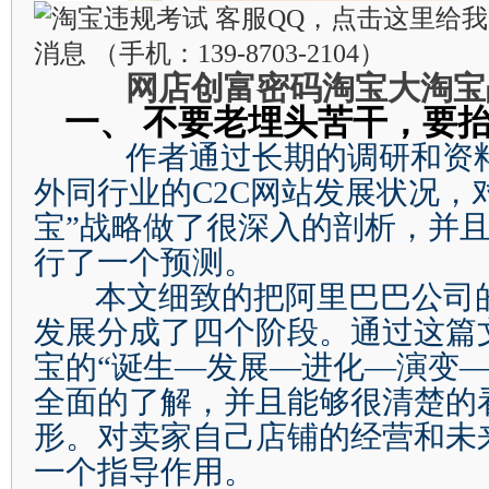
网店创富密码淘宝大淘宝
一、
不要老埋头苦干，要
作者通过长期的调研和资
外同行业的
C
2C
网站发展状况，
宝
”
战略做了很深入的剖析，并
行了一个预测。
本文细致的把阿里巴巴公司
发展分成了四个阶段。通过这篇
宝的
“
诞生
—
发展
—
进化
—
演变
全面的了解，并且能够很清楚的
形。对卖家自己店铺的经营和未
一个指导作用。