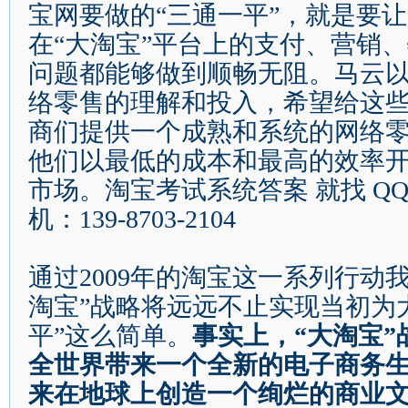
宝网要做的
“
三通一平
”
，就是要让
在
“
大淘宝
”
平台上的支付、营销、
问题都能够做到顺畅无阻。马云
络零售的理解和投入，希望给这
商们提供一个成熟和系统的网络
他们以最低的成本和最高的效率
市场。淘宝考试系统答案
就找
QQ
机：
139-8703-2104
通过
2009
年的淘宝这一系列行动
淘宝
”
战略将远远不止实现当初为
平
”
这么简单。
事实上，
“
大淘宝
”
全世界带来一个全新的电子商务
来在地球上创造一个绚烂的商业