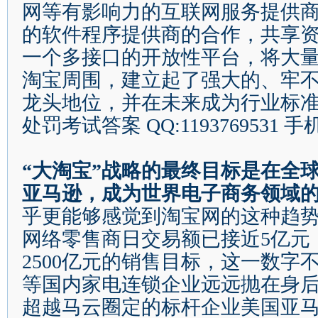
网等有影响力的互联网服务提供
的软件程序提供商的合作，共享
一个多接口的开放性平台，将大
淘宝周围，建立起了强大的、牢
龙头地位，并在未来成为行业标准
处罚考试答案
QQ:1193769531
手
“
大淘宝
”
战略的最终目标是在全
亚马逊，成为世界电子商务领域
乎更能够感觉到淘宝网的这种趋
网络零售商日交易额已接近
5
亿元
2500
亿元的销售目标，这一数字
等国内家电连锁企业远远抛在身
超越马云圈定的标杆企业美国亚