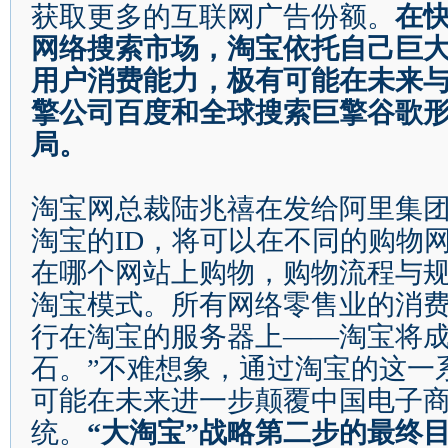
获取更多的互联网广告份额。
在
网络搜索市场，淘宝依托自己巨
用户消费能力，极有可能在未来
擎公司百度和全球搜索巨擎谷歌
局。
淘宝网总裁陆兆禧在发给阿里集
淘宝的
ID
，将可以在不同的购物
在哪个网站上购物，购物流程与
淘宝模式。所有网络零售业的消
行在淘宝的服务器上
——
淘宝将
石。
”
不难想象，通过淘宝的这一
可能在未来进一步颠覆中国电子
统。
“
大淘宝
”
战略第二步的最终