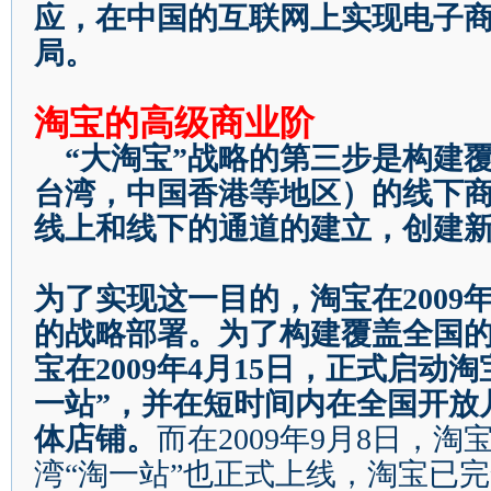
应，在中国的互联网上实现电子
局。
淘宝的高级商业阶
“
大淘宝
”
战略的第三步是构建
台湾，中国香港等地区）的线下
线上和线下的通道的建立，创建
为了实现这一目的，淘宝在
2009
的战略部署。为了构建覆盖全国
宝在
2009
年
4
月
15
日
，正式启动淘
一站
”
，并在短时间内在全国开放
体店铺。
而在
2009
年
9
月
8
日
，淘
湾
“
淘一站
”
也正式上线，淘宝已完