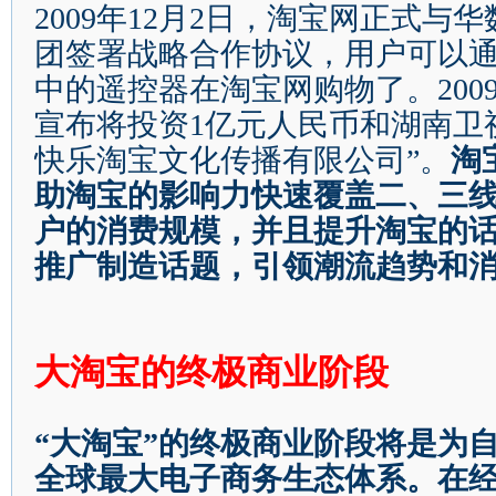
2009
年
12
月
2
日
，淘宝网正式与华
团签署战略合作协议，用户可以
中的遥控器在淘宝网购物了。
200
宣布将投资
1
亿元人民币和湖南卫
快乐淘宝文化传播有限公司
”
。
淘
助淘宝的影响力快速覆盖二、三
户的消费规模，并且提升淘宝的
推广制造话题，引领潮流趋势和
大淘宝的终极商业阶段
“
大淘宝
”
的终极商业阶段将是为
全球最大电子商务生态体系。在