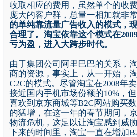
收取相应的费用，虽然单个的收
庞大的客户群，总量一相加就非
的单纯靠流量广告收入的模式，
合理了。淘宝依靠这个模式在
200
亏为盈，进入大跨步时代。
由于集团公司阿里巴巴的关系，
商的资源，事实上，从一开始，
C
2C
的模式。尽管淘宝在
2008
年卖
接近国内手机市场份额的
10%
，但
喜欢到京东商城等
B
2C
网站购买数
的猛增，在这一年的春节期间，
物流危机，这足以让淘宝感到威
下来的时间里，淘宝一直在增加
B