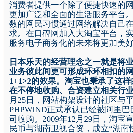
消费者提供一个除了便捷快速的
更加广泛和全面的生活服务平台
数的网民习惯通过网络解决自己
求。在口碑网加入大淘宝平台，
服务电子商务化的未来将更加美
日本乐天的经营理念之一就是将
业务彼此间更可形成环环相扣的
1+1>2
的效果。淘宝也秉承了这样
在不停地收购、合资建立相关行
月
25
日
，网站构架设计的社区与
PHPWIND
正式承认已经被阿里巴
司收购。
2009
年
12
月
29
日
，淘宝
民币与湖南卫视合资，成立
“
湖南