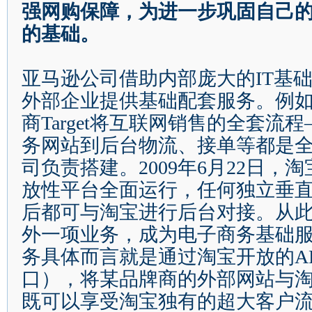
强网购保障，为进一步巩固自己
的基础。
亚马逊公司借助内部庞大的
IT
基
外部企业提供基础配套服务。例
商
Target
将互联网销售的全套流程
务网站到后台物流、接单等都是
司负责搭建。
2009
年
6
月
22
日
，淘
放性平台全面运行，任何独立垂
后都可与淘宝进行后台对接。从
外一项业务，成为电子商务基础
务具体而言就是通过淘宝开放的
A
口），将某品牌商的外部网站与
既可以享受淘宝独有的超大客户