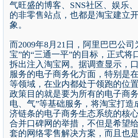
气旺盛的博客、
SNS
社区、娱乐、
的非零售站点，也都是淘宝建立
象。
而
2009
年
8
月
21
日
，阿里巴巴公司
宝
”
的
“
三通一平
”
的目标，正式将
拆出注入淘宝网。据调查显示，
服务的电子商务化方面，特别是
等领域，在业内都处于领跑的位
政策目的就是要为所有的电子商
电、气
”
等基础服务，将淘宝打造
济链条的电子商务生态系统的核
合并口碑网的举措，不但是希望
套的网络零售解决方案，而且也