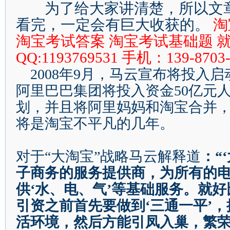
为了给大家讲清楚，所以文
看完，一定会有巨大收获的。
淘
淘宝考试答案 淘宝考试基础题 
QQ:1193769531
手机：
139-8703
2008
年
9
月，马云宣布将投入启
阿里巴巴集团将投入资金
50
亿元
划，并且将阿里妈妈和淘宝合并
将是淘宝不平凡的几年。
对于
“
大淘宝
”
战略马云解释道
：
“‘
子商务的服务提供商，为所有的
供
‘
水、电、气
’
等基础服务。就好
引资之前首先要做到
‘
三通一平
’
，
活环境，然后方能引凤入巢，繁