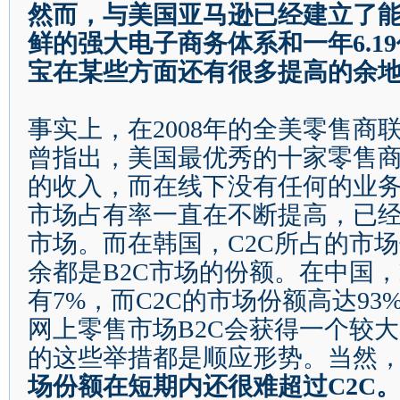
然而，与美国亚马逊已经建立了
鲜的强大电子商务体系和一年
6.19
宝在某些方面还有很多提高的余
事实上，在
2008
年的全美零售商
曾指出，美国最优秀的十家零售
的收入，而在线下没有任何的业
市场占有率一直在不断提高，已
市场。而在韩国，
C2C
所占的市场
余都是
B2C
市场的份额。在中国，
有
7%
，而
C2C
的市场份额高达
93
网上零售市场
B2C
会获得一个较大
的这些举措都是顺应形势。当然
场份额在短期内还很难超过
C2C