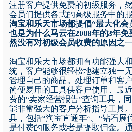
注册客户提供免费的初级服务，
会员们提供各式的高级服务中的
淘宝和乐天市场都提倡
“
最大化会
也是为什么马云在
2008
年的
3
年免
然没有对初级会员收费的原因之
淘宝和乐天市场都拥有功能强大
统，客户能够很轻松地建立独一
管理自己的商品。处理订单和客
简便易用的工具供客户使用。最
费的
“
卖家经营报告
”
查询工具，同
能非常强大的客户分析指导工具
具，包括
“
淘宝直通车
”
、
“
钻石展
是付费的服务或者是提取佣金。