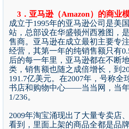
3
．亚马逊（
Amazon
）的商业
成立于
1995
年的亚马逊公司是美
站，总部设在华盛顿州西雅图，
售商。亚马逊在成立最初主要专
经营，其第一年的纯销售额只有
0.
后的每一年里，亚马逊都在不断
类，销售额也随之成倍增长，到
2
191.7
亿美元。在
2007
年，号称全
书店和购物中心
——
当当网，当
1/236
。
2009
年淘宝涌现出了大量专卖店
看到，里面上架的商品全都是品