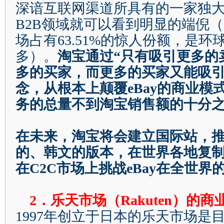
深谙互联网渠道所具有的一家独
B2B
领域就可以看到明显的端倪（
场占有
63.51%
的惊人份额，是环
多）。
淘宝通过
“
只有吸引更多的
多的买家，而更多的买家又能吸
念，从根本上颠覆
eBay
的商业模
务的总量不到淘宝销售额的十分
在未来，淘宝将会建立国际站，
的、韩文的版本，在世界各地复
在
C2C
市场上挑战
eBay
在全世界
2
．乐天市场（
Rakuten
）的商
1997
年创立于日本的乐天市场是