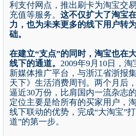
利支付网点，推出刷卡为淘宝交
充值等服务。
这不仅扩大了淘宝
力，也为未来更多的线下用户转
础。
在建立
“
支点
”
的同时，淘宝也在
线下的通道。
2009
年
9
月
10
日
，淘
新媒体推广平台，与浙江省浙报
天下》生活消费周刊。两个月后
逼近
30
万份，比肩国内一流杂志
定位主要是给所有的买家用户，
线下联动的优势，完成
“
大淘宝
”
打
道
”
的第一步。