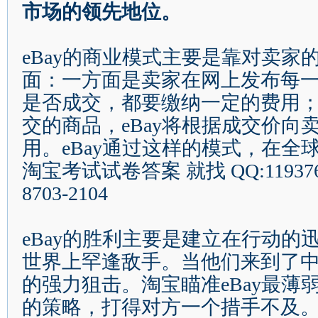
市场的领先地位。
eBay
的商业模式主要是靠对卖家
面：一方面是卖家在网上发布每
是否成交，都要缴纳一定的费用
交的商品，
eBay
将根据成交价向
用。
eBay
通过这样的模式，在全
淘宝考试试卷答案
就找
QQ:11937
8703-2104
eBay
的胜利主要是建立在行动的
世界上罕逢敌手。当他们来到了
的强力狙击。淘宝瞄准
eBay
最薄
的策略，打得对方一个措手不及