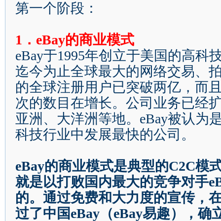
第一个阶段：
1
．
eBay
的商业模式
eBay
于
1995
年创立于美国的高科
迄今为止全球最大的网络交易、
的全球注册用户已突破两亿，而
次的数目在增长。公司业务已经
亚洲、大洋洲等地。
eBay
被认为
科技行业中发展最快的公司。
eBay
的商业模式是典型的
C2C
模
就是以打败国内最大的竞争对手
e
的。通过免费和大力度的宣传，
过了中国
eBay
（
eBay
易趣），确