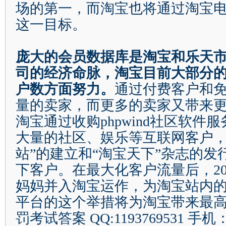
场的第一，而淘宝也将通过淘宝
这一目标。
庞大的会员数据库是淘宝和乐天
司的经济命脉，淘宝目前大部分
户数方面努力。
通过付费客户和
量的卖家，而更多的卖家又带来
淘宝通过收购
phpwind
社区软件服
大量的社区、娱乐等互联网客户
站
”
的建立和
“
淘宝天下
”
杂志的发
下客户。在最大化客户流量后，
2
妈妈并入淘宝运作，为淘宝站内
平台的这个举措将为淘宝带来最高
罚考试答案
QQ:1193769531
手机