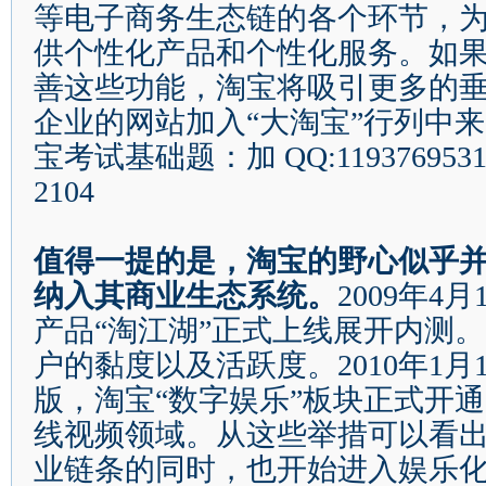
等电子商务生态链的各个环节，
供个性化产品和个性化服务。如
善这些功能，淘宝将吸引更多的
企业的网站加入
“
大淘宝
”
行列中来
宝考试基础题：加
QQ:119376953
2104
值得一提的是，淘宝的野心似乎
纳入其商业生态系统。
2009
年
4
月
产品
“
淘江湖
”
正式上线展开内测。
户的黏度以及活跃度。
2010
年
1
月
版，淘宝
“
数字娱乐
”
板块正式开通
线视频领域。从这些举措可以看
业链条的同时，也开始进入娱乐