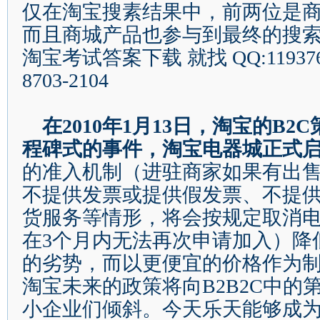
仅在淘宝搜素结果中，前两位是
而且商城产品也参与到最终的搜
淘宝考试答案下载
就找
QQ:11937
8703-2104
在
2010
年
1
月
13
日，淘宝的
B2C
程碑式的事件，淘宝电器城正式
的准入机制（进驻商家如果有出
不提供发票或提供假发票、不提
货服务等情形，将会按规定取消
在
3
个月内无法再次申请加入）降
的劣势，而以更便宜的价格作为
淘宝未来的政策将向
B2B2C
中的
小企业们倾斜。今天乐天能够成