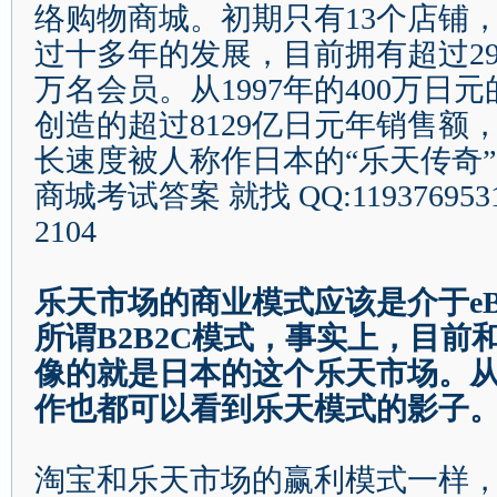
络购物商城。初期只有
13
个店铺
过十多年的发展，目前拥有超过
2
万名会员。从
1997
年的
400
万日元
创造的超过
8129
亿日元年销售额
长速度被人称作日本的
“
乐天传奇
”
商城考试答案
就找
QQ:119376953
2104
乐天市场的商业模式应该是介于
e
所谓
B2B2C
模式，事实上，目前
像的就是日本的这个乐天市场。
作也都可以看到乐天模式的影子
淘宝和乐天市场的赢利模式一样