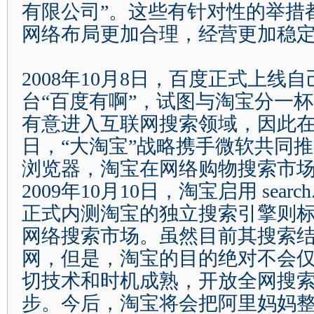
有限公司
”
。这些有针对性的举措
网络布局更加合理，经营更加稳
2008
年
10
月
8
日
，百度正式上线自
台
“
百度有啊
”
，试图与淘宝分一杯
有意进入互联网搜索领域，因此
日
，
“
大淘宝
”
战略携手微软共同推
浏览器，淘宝在网络购物搜索市
2009
年
10
月
10
日
，淘宝启用
search
正式内测淘宝的独立搜索引擎则
网络搜索市场。虽然目前其搜索
网，但是，淘宝的目的绝对不会
切技术和时机成熟，开放全网搜
步。今后，淘宝将会把阿里妈妈