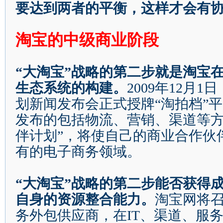
要达到两者的平衡，这样才会有
淘宝的中级商业阶段
“
大淘宝
”
战略的第二步就是淘宝
生态系统的构建。
2009
年
12
月
1
日
划新闻发布会正式授牌
“
淘拍档
”
平
发布的包括物流、营销、渠道等
伴计划
”
，将使自己的商业合作伙
有的电子商务领域。
“
大淘宝
”
战略的第二步能否获得
自身的资源整合能力。
淘宝网将
务外包供应商，在
IT
、渠道、服