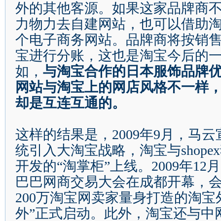
外的其他客源。如果这家品牌商
力物力去自建网站，也可以借助
个电子商务网站。品牌商将按销
宝进行分账，这也是淘宝今后的
如，
与淘宝合作的日本服饰品牌
网站与淘宝上的网店风格不一样
却是互连互通的。
这样的结果是，
2009
年
9
月，马云
统引入大淘宝战略，淘宝与
shopex
开发的
“
淘掌柜
”
上线。
2009
年
12
月
巴巴网商交易大会在成都开幕，
200
万淘宝网卖家量身打造的淘宝
外
”
正式启动。此外，淘宝还与中