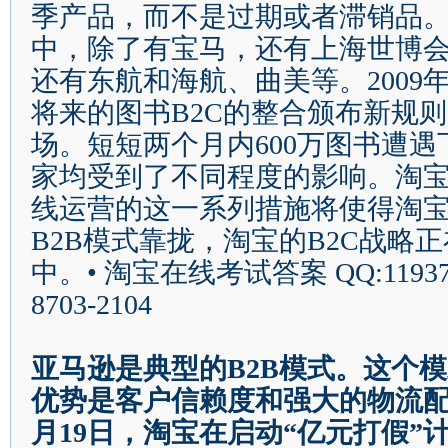
季产品，而不是过期或者滞销品
中，除了有宝马，还有上海世博
还有东航和海航、曲美等。
2009
将来的图书
B
2C
的整合颁布新规则
场。短短两个月内
600
万图书遭遇
家均受到了不同程度的影响。淘
线运营的这一系列措施将使得淘
B2B
模式靠拢，淘宝的
B
2C
战略正
中。•
淘宝在线考试答案
QQ:1193
8703-2104
亚马逊是典型的
B2B
模式。这个模
优势是客户信赖度和强大的物流
月
19
日
，淘宝在启动
“
亿元打假
”