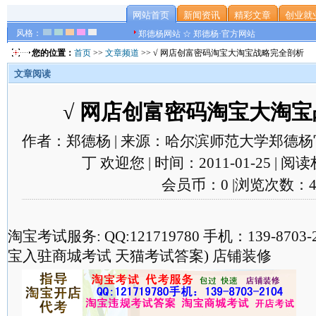
网站首页
新闻资讯
精彩文章
创业就
风格：
郑德杨网站 ☆ 郑德杨·官方网站
您的位置：
首页
>>
文章频道
>> √ 网店创富密码淘宝大淘宝战略完全剖析
文章阅读
√ 网店创富密码淘宝大淘
作者：郑德杨 | 来源：哈尔滨师范大学郑德杨官
丁 欢迎您 | 时间：2011-01-25 | 
会员币：0 |浏览次数：4
淘宝考试服务: QQ:121719780 手机：139-870
宝入驻商城考试 天猫考试答案) 店铺装修