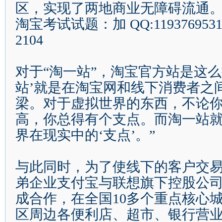
区，实现了两地商业无障碍流通
淘宝考试试题：加
QQ:119376953
2104
对于
“
淘一站
”
，淘宝官方站是这么
站
’
就是在淘宝网和线下消费者之
梁。对于虚拟世界的东西，不论
高，你总得有个支点。而淘一站
界在现实中的
‘
支点
’
。
”
与此同时，为了使线下的客户交
弟企业支付宝与联想旗下控股公
成合作，在全国
10
多个重点核心
区周边各便利店、超市、银行营