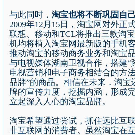
与此同时，
淘宝也将不断巩固自
2009
年
12
月
15
日
，淘宝网对外正
联想、移动和
TCL
将推出三款淘宝
机均将植入淘宝网最新版的手机
推动淘宝的移动商务业务和淘宝
与电视媒体湖南卫视合作，搭建
“
电视营销和电子商务相结合的方
品牌
”
的商品。相信在未来，淘宝
牌的宣传力度，挖掘内涵，形成
立起深入人心的淘宝品牌。
淘宝希望通过尝试，抓住远比互
非互联网的消费者。虽然淘宝在