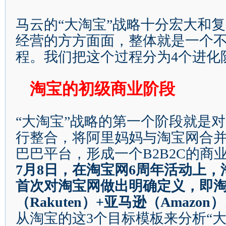
马云的
“
大淘宝
”
战略十分宏大和复
经营的方方面面，整体就是一个
程。我们把这个过程分为
4
个进化
淘宝的初级商业阶段
“
大淘宝
”
战略的第一个阶段就是对
行整合，将阿里妈妈与淘宝网合
巴巴平台，形成一个
B2B2C
的商
7
月
8
日
，在淘宝网
6
周年活动上，
首次对淘宝网做出明确定义，即
（
Rakuten
）
+
亚马逊（
Amazon
）
从淘宝的这
3
个目标模板来分析
“