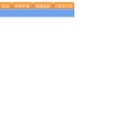
 论坛
空间申请
视频电影
≌留言讨论