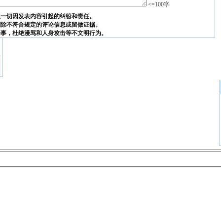
<=100字
担一切因发表内容引起的纠纷和责任。
删除不符合规定的评论信息或留做证据。
论事，杜绝漫骂和人身攻击等不文明行为。