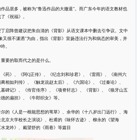
作品居多，被称为“鲁迅作品的大撤退”。而广东今年的语文教材也
成了《祝福》。
授丁启阵曾建议把朱自清的《背影》从语文课本中删去引争议。文中
象又很不潇洒”为由，指出《背影》宣扬违法行为和病态的审美，并
呻吟。
，重要的取而代之的是什么。
、《药》、《阿Q正传》、《纪念刘和珍君》、《雷雨》、《南州六
颇蔺相如列传》、《触龙说赵太后》、《六国论》、《过秦论》、
人墓碑记》、《伶官传序》、《项脊轩志》、《背影》、《狼牙山五
朱德的扁担》、《牛郎织女》等。
卡尔的《人是一根能思想的苇草》、余华的《十八岁出门远行》、海
任北京大学校长之演说》、杜甫的《咏怀古迹》、柳永的《望海
《水龙吟》、戴望舒的《雨巷》等篇目