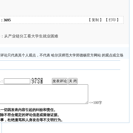
【
复制
】 【
打印
】
3695
咸平：从产业链分工看大学生就业困难
评论只代表其个人观点，不代表 哈尔滨师范大学郑德杨官方网站 的观点或立场
码：
<=100字
担一切因发表内容引起的纠纷和责任。
删除不符合规定的评论信息或留做证据。
论事，杜绝漫骂和人身攻击等不文明行为。