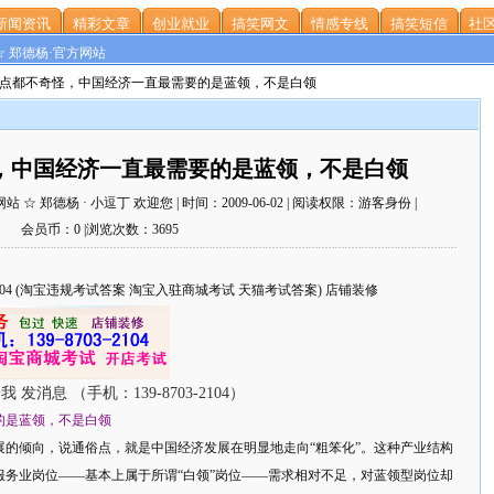
新闻资讯
精彩文章
创业就业
搞笑网文
情感专线
搞笑短信
社区
☆ 郑德杨·官方网站
一点都不奇怪，中国经济一直最需要的是蓝领，不是白领
，中国经济一直最需要的是蓝领，不是白领
 郑德杨 · 小逗丁 欢迎您 | 时间：2009-06-02 | 阅读权限：游客身份 |
会员币：0 |浏览次数：3695
703-2104 (淘宝违规考试答案 淘宝入驻商城考试 天猫考试答案) 店铺装修
的是蓝领，不是白领
的倾向，说通俗点，就是中国经济发展在明显地走向“粗笨化”。这种产业结构
务业岗位——基本上属于所谓“白领”岗位——需求相对不足，对蓝领型岗位却