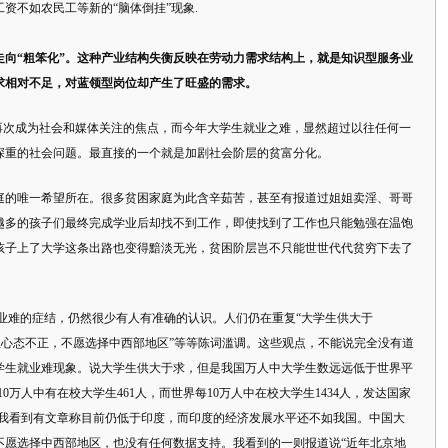
资不如农民工等新的“脑体倒挂”现象.
走向“粗笨化”。这种产业结构失衡反映在劳动力需求结构上，就是知识型服务业
求相对不足，对蓝领型岗位却产生了旺盛的需求。
”再次成为社会和媒体关注的焦点，而今年大学生就业之难，显然超过以往任何一
深重的社会问题。最直接的一个就是加剧社会阶层的贫富分化。
庭的唯一希望所在。很多贫困家庭为此含辛茹苦，甚至有报道过姐姐卖淫、哥哥
越多的孩子们最终完成学业后却找不到工作，即使找到了工作也只能勉强在温饱
孩子上了大学这条出路也变得黯淡无光，贫困阶层岂不只能世世代代贫穷下去了
业难的症结，仍然很少有人有准确的认识。人们仍在重复“大学生供大于
学生心态不正，不愿选择中西部地区”等等陈词滥调。这些观点，不能说完全没有道
学生就业难现象。说大学生供大于求，但是我国万人中大学生数远远低于世界平
10万人中有在校大学生461人，而世界每10万人中在校大学生1434人，发达国家
％)，我看到有文章称目前仍低于印度，而印度的经济发展水平还不如我国。中国大
不愿选择中西部地区，也没有任何数据支持。我看到的一则报道说“近年北京地