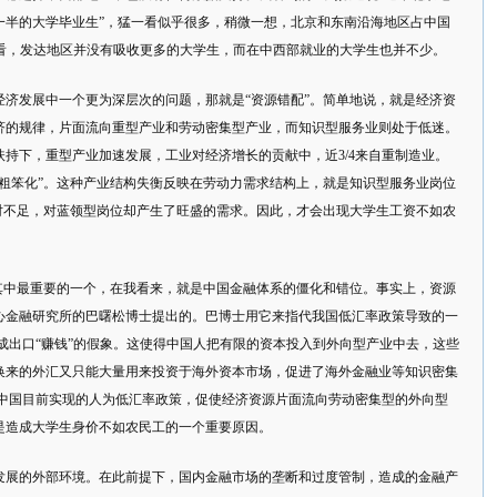
一半的大学毕业生”，猛一看似乎很多，稍微一想，北京和东南沿海地区占中国
平看，发达地区并没有吸收更多的大学生，而在中西部就业的大学生也并不少。
经济发展中一个更为深层次的问题，那就是“资源错配”。简单地说，就是经济资
济的规律，片面流向重型产业和劳动密集型产业，而知识型服务业则处于低迷。
策扶持下，重型产业加速发展，工业对经济增长的贡献中，近3/4来自重制造业。
粗笨化”。这种产业结构失衡反映在劳动力需求结构上，就是知识型服务业岗位
对不足，对蓝领型岗位却产生了旺盛的需求。因此，才会出现大学生工资不如农
而其中最重要的一个，在我看来，就是中国金融体系的僵化和错位。事实上，资源
心金融研究所的巴曙松博士提出的。巴博士用它来指代我国低汇率政策导致的一
成出口“赚钱”的假象。这使得中国人把有限的资本投入到外向型产业中去，这些
换来的外汇又只能大量用来投资于海外资本市场，促进了海外金融业等知识密集
:中国目前实现的人为低汇率政策，促使经济资源片面流向劳动密集型的外向型
是造成大学生身价不如农民工的一个重要原因。
发展的外部环境。在此前提下，国内金融市场的垄断和过度管制，造成的金融产