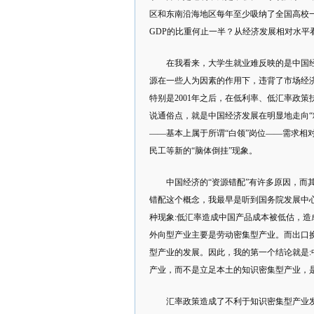
区和东南沿海地区每年至少吸纳了全国高校
GDP的比重何止一半？从经济发展相对水
在我看来，大学生就业难反映的是中国
源在一些人为因素的作用下，违背了市场经
特别是2001年之后，在低利率、低汇率政
说通俗点，就是中国经济发展在明显地走向“
——基本上属于所谓“白领”岗位——需求相
民工等新的“脑体倒挂”现象。
中国经济的“资源错配”有许多原因，
错配这个概念，我最早是听到国务院发展中
种现象:低汇率造成中国产品成本被低估，造
外向型产业主要是劳动密集型产业。而出口
型产业的发展。因此，我的第一个结论就是
产业，而不是立足本土的知识密集型产业，
汇率政策造成了不利于知识密集型产业