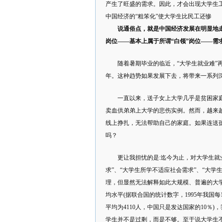
产生了旺盛的需求。因此，才会出现大学生工
中国经济的“粗笨化”使大学生比民工还惨
说通俗点，就是中国经济发展在明显地
岗位——基本上属于所谓“白领”岗位——需
随着暑期毕业的临近，“大学生就业难
年。这种趋势如果发展下去，将带来一系列
一直以来，送子女上大学几乎是贫困家
卖血供弟弟上大学的悲伤实例。然而，越来
线上挣扎，无法帮助自己的家庭。如果连送
吗？
更让我担忧的是:迄今为止，对大学生就
求”、“大学生所学不适应社会需求”、“大
理，但显然无法解释如此大规模、普遍的大
均水平(据联合国的统计数字，1995年我国每
平均为4110人，中国只是发达国家的10
学生并不是过剩，而是不够。至于说大学生