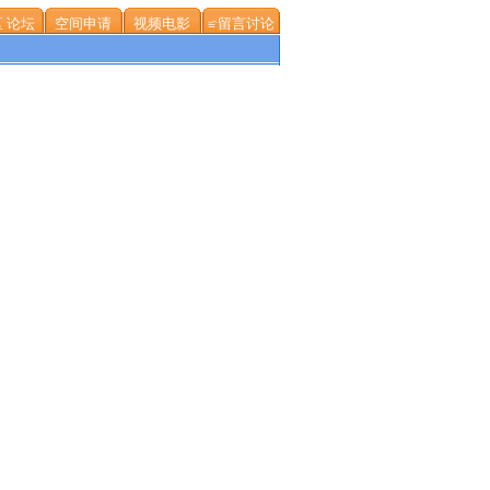
 论坛
空间申请
视频电影
≌留言讨论