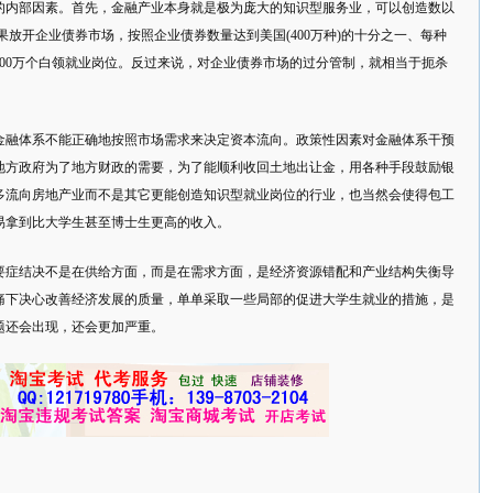
的内部因素。首先，金融产业本身就是极为庞大的知识型服务业，可以创造数以
果放开企业债券市场，按照企业债券数量达到美国(400万种)的十分之一、每种
400万个白领就业岗位。反过来说，对企业债券市场的过分管制，就相当于扼杀
金融体系不能正确地按照市场需求来决定资本流向。政策性因素对金融体系干预
地方政府为了地方财政的需要，为了能顺利收回土地出让金，用各种手段鼓励银
多流向房地产业而不是其它更能创造知识型就业岗位的行业，也当然会使得包工
易拿到比大学生甚至博士生更高的收入。
要症结决不是在供给方面，而是在需求方面，是经济资源错配和产业结构失衡导
痛下决心改善经济发展的质量，单单采取一些局部的促进大学生就业的措施，是
题还会出现，还会更加严重。