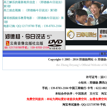
高三解压的最新相关信息：《郑德杨今日说法》
第5部
高三励志视频 ：《郑德杨今日说法》第5部
爆笑校园娱乐教育电影：《郑德杨今日说法》第
5部
电影订购: QQ:121719780 手机：139-8703-2104
|
留言
Copyright © 2005 - 2014
郑德杨网站 ☆ 郑德杨·官方
the Zheng Deyang’s Official Website of 
许可证号：
滇IC
☆站长：郑德杨 腾讯QQ:121
手机：139-8703-2104 中国工商银行-卡号：6222-0025
本站合作伙伴：
中国雅虎
支付宝
淘
免费空间提供：本站为网站爱好者提供免费空间，如需免费空间
淘宝考试服务: QQ:121719780 手