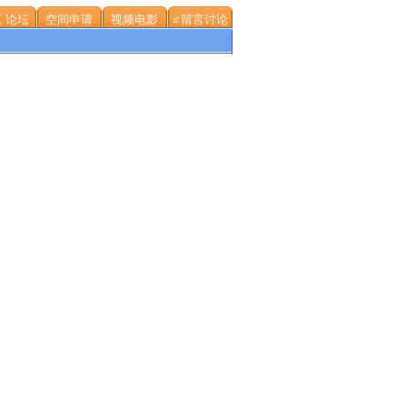
 论坛
空间申请
视频电影
≌留言讨论