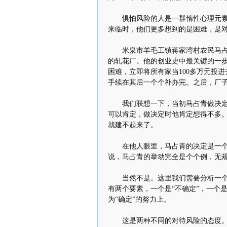
惧怕风险的人是一群惰性心理元素占
来临时，他们更多想到的是困难，是对
米泉市羊毛工镇蒋家湾村农民马占青
的轧花厂。他的创业史中最关键的一步
困难，立即将所有家当100多万元投
手续在其后一个个补办完。之后，厂
我们联想一下，当初马占青做决定时
可以肯定，做决定时他肯定想得不多
就建不起来了。
在他人眼里，马占青的决定是一个冒
说，马占青的举动完全是个个例，无
当然不是。这里我们需要分析一个词
有两个要素，一个是“不确定”，一个是
为“确定”的努力上。
这是两种不同的对待风险的态度。对