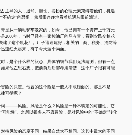
主导的人，退却、胆怯、妥协的心理元素束缚着他们，机遇
“不确定”的恐惧，然后眼睁睁地看着机遇从眼前溜过。
是从一辆毛驴车发家的，如今，他已拥有一个资产上千万元
是2000年，当时已经有一家榨油厂的马占青，看到农民交棉花
进去建了这个轧花厂。厂子迅速建好，相关的工商、税务、消防等
子迅速红火起来，有了今天这个局面。
，是个什么样的状态。具体的细节我们无法猜测，但有一点
。如果他左思右想，把前前后后都考虑清楚，这个厂子很有可能
险的决定。他冒的这个险是一般人不敢碰触的。那是不是
规律可循呢？
———风险。风险是什么？风险是一种不确定的可能性。它
“可能性”。之所以很多人不愿冒险，是对风险中的“不确定”转化
待风险的态度不同，结果自然大不相同。这其中最大的不同