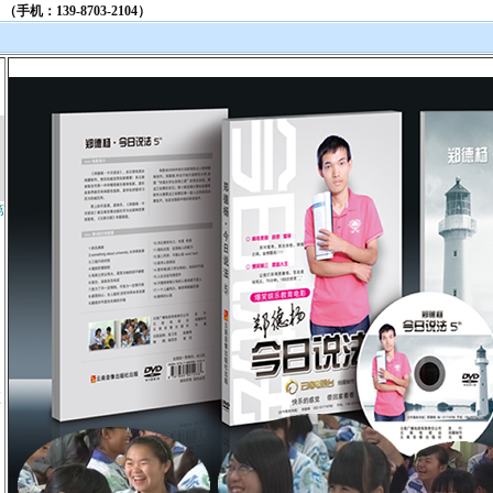
第
频
》