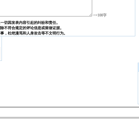
<=100字
担一切因发表内容引起的纠纷和责任。
删除不符合规定的评论信息或留做证据。
论事，杜绝漫骂和人身攻击等不文明行为。