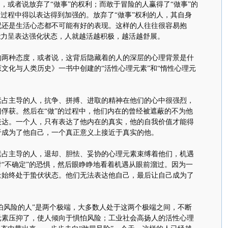
，或者说放弃了“做事”的权利；而敢于冒险的人赢得了“做事”的
的过程中得以表达得到加强的。放弃了“做事”权利的人，其自身
况还是生活心态都不可能有好的表现。这样的人往往很容易抱
能力呈表达强化状态，人就越活越积极，越活越舒展。
种态度，或者说，这背后隐藏着的人的深层的心理背景是什
文化与人类历史》一书中创建的“活性心理元素”和“惰性心理元
。
主导的人，抗争、拼搏、进取的精神在他们的心中很强烈，
俘获。然后在“做”的过程中，他们内在的曾经被遮蔽的不为他
表达。一个人，只有表达了他内在的真实，他的自我价值才能得
于成为了他自己，一个真正意义上接近于真实的他。
主导的人，退却、胆怯、妥协的心理元素束缚着他们，机遇
“不确定”的恐惧，然后眼睁睁地看着机遇从眼前溜过。因为一
量始终处于蛰伏状态。他们无法表达他自己，最后让自己成为了
怕风险的人”是两个极端，大多数人处于这两个极端之间，不断
元素压抑了，使人倾向于惧怕风险；工业社会高扬人的活性心理