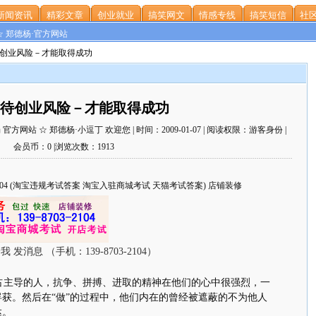
新闻资讯
精彩文章
创业就业
搞笑网文
情感专线
搞笑短信
社区
☆ 郑德杨·官方网站
待创业风险－才能取得成功
待创业风险－才能取得成功
网站 ☆ 郑德杨·小逗丁 欢迎您 | 时间：2009-01-07 | 阅读权限：游客身份 |
会员币：0 |浏览次数：1913
703-2104 (淘宝违规考试答案 淘宝入驻商城考试 天猫考试答案) 店铺装修
主导的人，抗争、拼搏、进取的精神在他们的心中很强烈，一
获。然后在“做”的过程中，他们内在的曾经被遮蔽的不为他人
达。