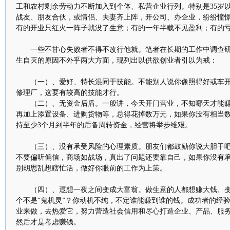
工和农村剩余劳动力不断加入到个体、私营企业行列。特别是35岁
战友、朋友合伙，或情侣、夫妻齐上阵，开公司、办企业，纷纷憧
有的开业只红火一阵子就没了生意；有的一年半载不见盈利；有的
一些不甘心失败者不得不改行他就。笔者在长期的工作中调查研
生自灭的原因不外乎两大方面，现列出以供欲创业者引以为戒：
（一）、爱好、特长混同于技能。不能别人说你像照得好或车开
修理厂，这要有较高的技能才行。
（二）、无资金后盾。一般讲，今天开门营业，不知哪天才能赚
再加上添置设备、进购货物等，总得花掉数万元，如果你没有相当
持至少3个月到半年的后备周转资金，经营将举步维艰。
（三）、没有承受风险的心理素质。朋友们都鼓励你说大胆干吧
不要偏听偏信，商场如战场，真出了问题还要靠自己，如果你没有
别胡思乱想瞎忙活，做好你眼前的工作为上策。
（四）、遐想一夜之间变成大富翁。做生意的人都想赚大钱、变
个不是“鬼机灵”？你动机不纯，不定谁能赚到谁的钱。成功者的经
业来做，去热爱它，努力营造社会信用和尽心打造企业、产品、服
然后才是考虑赚钱。