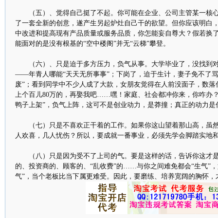
（五）、觉得自己挺了不起。你可能在企业、公司主管某一核心
了一套全新的创意，遂产生另起炉灶自己干的欲望。但你应该明白
中改进和提高现有产品质量或服务品质，你怎能妄自尊大？假若换
能面对的是没有根基的“空中楼阁”并无“云梯”攀登。
（六）、只是迫于多方压力，负气从事。大学毕业了，没找到对
——年青人哪能“天天无所事事”；下岗了，迫于生计，妻子免不了
废”；看到同学中不少人成了大款，女朋友觉得在人前没面子，数落
上个百儿80万的，再娶我吧……嘿！家庭、社会都冲你来，你咋办
鸭子上架”，负气上阵，这可不是创业动力，是莽撞；真正的动力是
（七）只是不喜欢正干着的工作。如果你这山望着那山高，虽然
人欢喜，几人忧伤？所以，要成就一番事业，必须先学会脚踏实地和
（八）只是因为受不了上司的气。要是这样的话，告诉你这才是“
的、投资商的、顾客的、“乱收费”的……与你之间难免都会“生气”，如
气”，当个老板比当下属更难受。因此，要磨练、培养宽阔的胸怀，