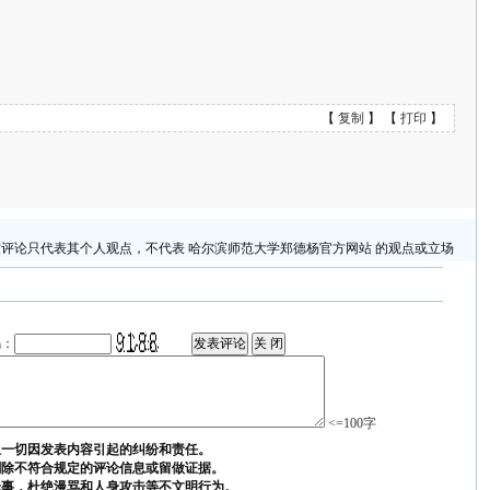
【
复制
】 【
打印
】
评论只代表其个人观点，不代表 哈尔滨师范大学郑德杨官方网站 的观点或立场
码：
<=100字
担一切因发表内容引起的纠纷和责任。
删除不符合规定的评论信息或留做证据。
论事，杜绝漫骂和人身攻击等不文明行为。