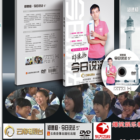
第
频
》
第