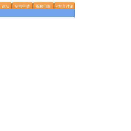
 论坛
空间申请
视频电影
≌留言讨论