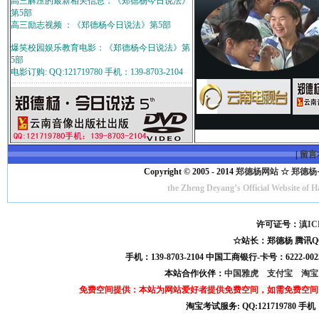
高三解压的最新相关信息：《郑德杨今日说法》
第5部
高三励志视频 ：《郑德杨今日说法》第5部
爆笑校园娱乐教育电影：《郑德杨今日说法》第
5部
电影订购: QQ:121719780 手机：139-8703-2104
|
留言
Copyright © 2005 - 2014
郑德杨网站 ☆ 郑德杨·官方
the Zheng Deyang’s Official Website of 
许可证号：
滇IC
☆站长：郑德杨 腾讯QQ:121
手机：139-8703-2104 中国工商银行-卡号：6222-0025
本站合作伙伴：
中国雅虎
支付宝
淘
免费空间提供：本站为网站爱好者提供免费空间，如需免费空间
淘宝考试服务: QQ:121719780 手