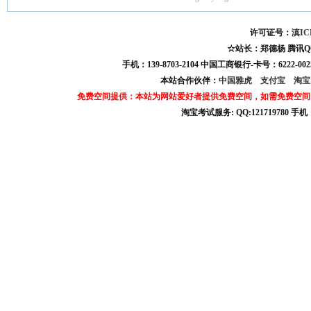
许可证号：
滇IC
☆站长：郑德杨 腾讯QQ:121
手机：139-8703-2104 中国工商银行-卡号：6222-0025
本站合作伙伴：
中国雅虎
支付宝
淘
免费空间提供：本站为网站爱好者提供免费空间，如需免费空间
淘宝考试服务: QQ:121719780 手
淘宝商城考试答案 淘宝考试答案 淘宝商城考试 淘宝网考试答案 淘宝违规考试答案
宝考试: QQ:1