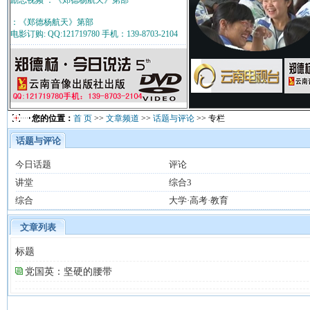
励志视频 ：《郑德杨航天》第部
：《郑德杨航天》第部
电影订购: QQ:121719780 手机：139-8703-2104
您的位置：
首 页
>>
文章频道
>>
话题与评论
>> 专栏
话题与评论
今日话题
评论
讲堂
综合3
综合
大学·高考·教育
文章列表
标题
党国英：坚硬的腰带