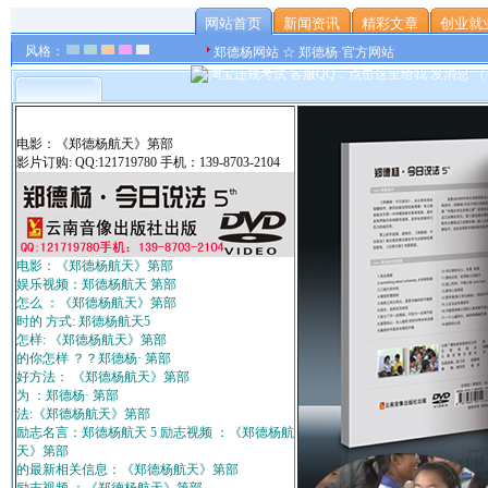
网站首页
新闻资讯
精彩文章
创业就
风格：
郑德杨网站 ☆ 郑德杨·官方网站
电影：《郑德杨航天》第部
影片订购: QQ:121719780 手机：139-8703-2104
电影：《郑德杨航天》第部
娱乐视频：郑德杨航天 第部
怎么 ：《郑德杨航天》第部
时的 方式: 郑德杨航天5
怎样: 《郑德杨航天》第部
的你怎样 ？？郑德杨· 第部
好方法： 《郑德杨航天》第部
为 ：郑德杨· 第部
法:《郑德杨航天》第部
励志名言：郑德杨航天 5 励志视频 ：《郑德杨航
天》第部
的最新相关信息：《郑德杨航天》第部